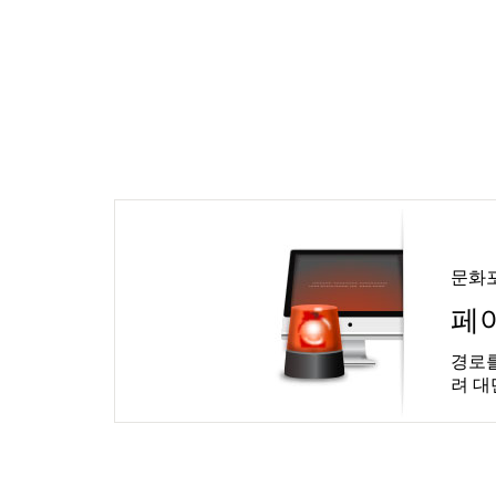
문화
페
경로를
려 대