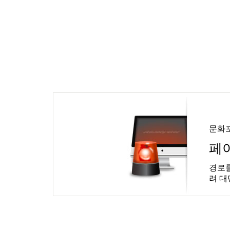
문화
페
경로를
려 대