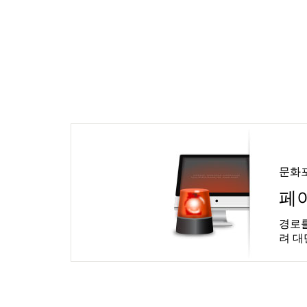
문화
페
경로를
려 대