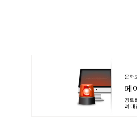
문화
페
경로를
려 대