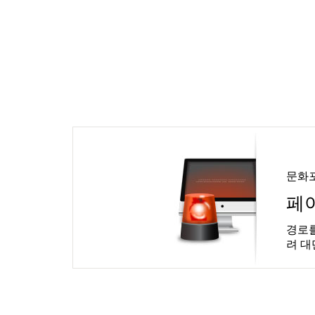
문화
페
경로를
려 대