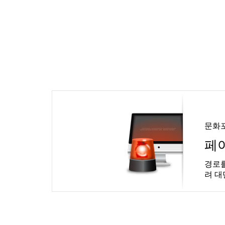
문화
페
경로를
려 대