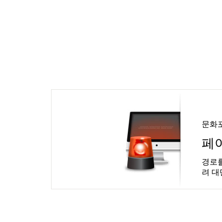
문화
페
경로를
려 대