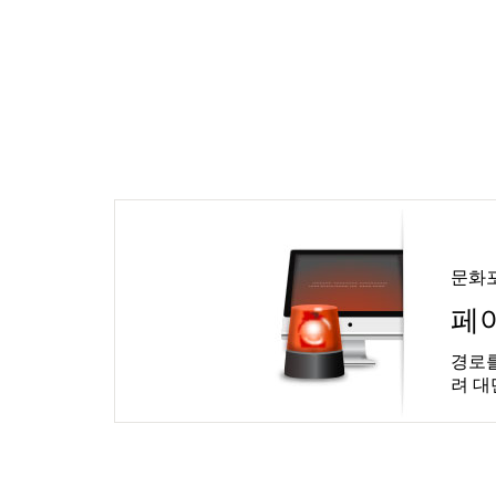
문화
페
경로를
려 대