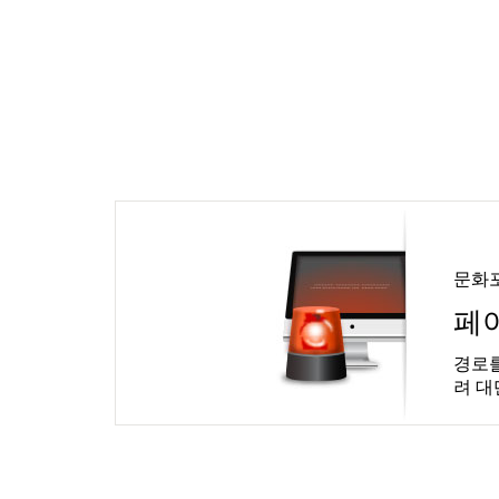
문화
페
경로를
려 대