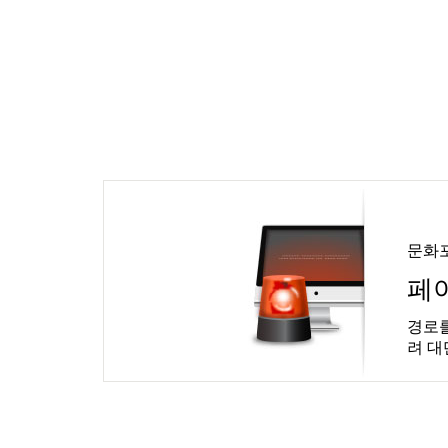
문화
페
경로를
려 대