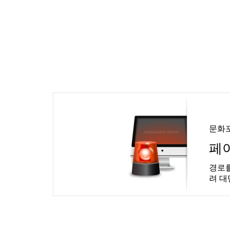
문화
페
경로를
려 대