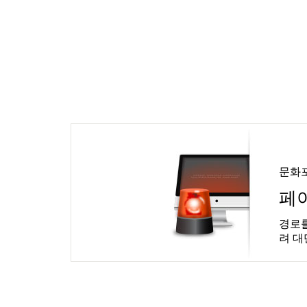
문화
페
경로를
려 대