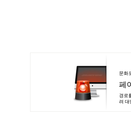
문화
페
경로를
려 대