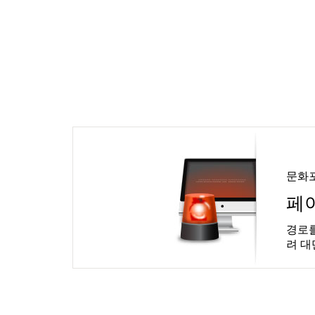
문화
페
경로를
려 대