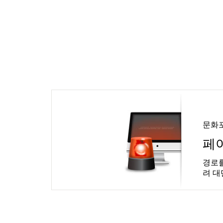
문화
페
경로를
려 대