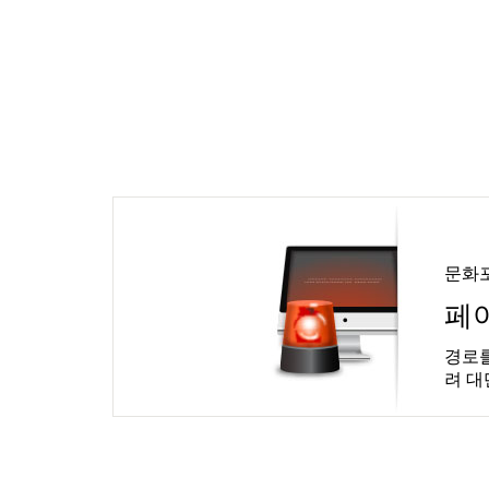
문화
페
경로를
려 대