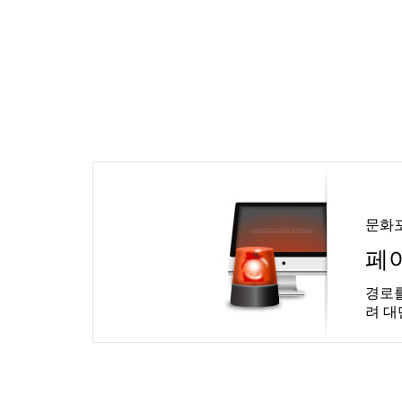
문화
페
경로를
려 대