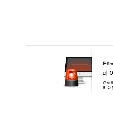
문화
페
경로를
려 대