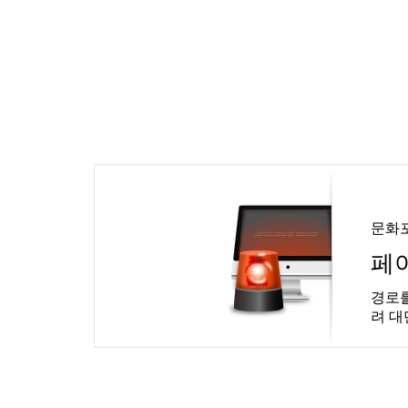
문화
페
경로를
려 대