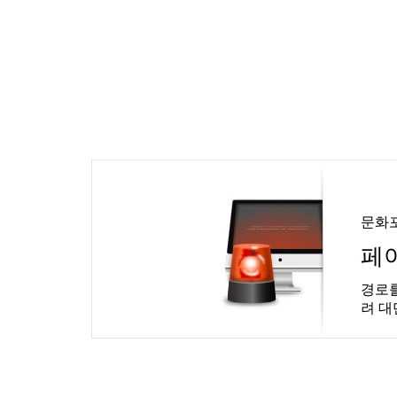
문화
페
경로를
려 대