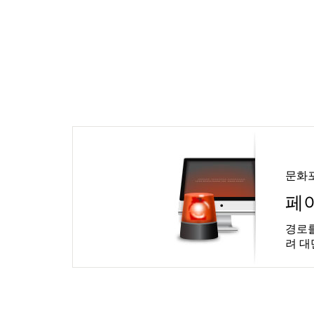
문화
페
경로를
려 대